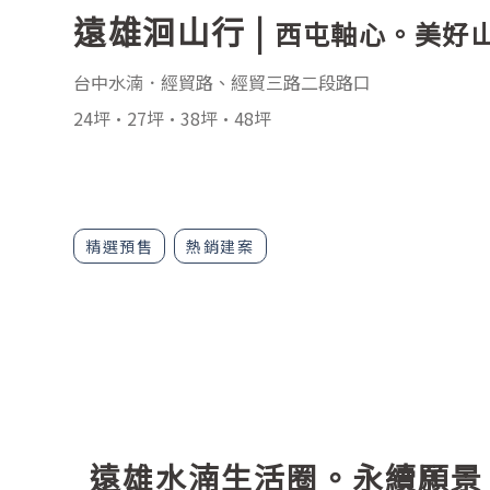
遠雄洄山行
|
西屯軸心。美好
台中水湳．經貿路、經貿三路二段路口
24坪·27坪·38坪·48坪
精選預售
熱銷建案
遠雄水湳生活圈。永續願景