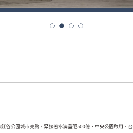
1
2
3
4
秋紅谷公園城市亮點，
緊接著水湳重砸500億，中央公園啟用、