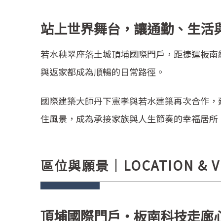
站上世界舞台，讓通勤、生活
若水秧翠座落土城頂埔國際門戶，距捷運板南線
與返家都成為順暢的日常路徑。
國際建築大師丹下憲孝與若水建築再次合作，延續
住風景，成為承接家族與人生節奏的幸福居所
區位與願景｜LOCATION & V
頂埔國際門戶・板南科技走廊