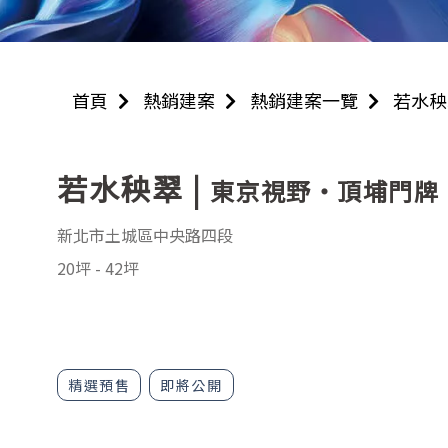
首頁
熱銷建案
熱銷建案一覽
若水秧
若水秧翠
|
東京視野・頂埔門牌
新北市土城區中央路四段
20坪
-
42坪
精選預售
即將公開