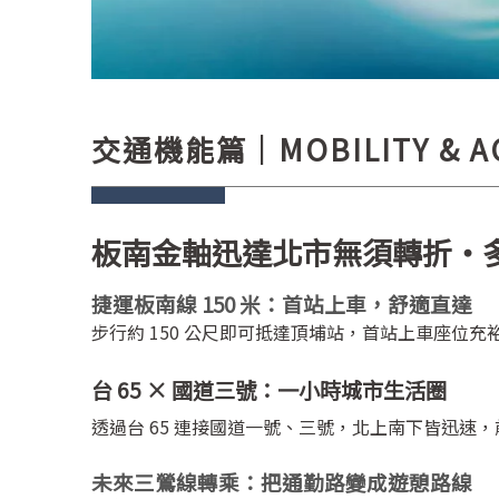
交通機能篇｜MOBILITY & A
板南金軸迅達北市無須轉折・
捷運板南線 150 米：首站上車，舒適直達
步行約 150 公尺即可抵達頂埔站，首站上車座
台 65 × 國道三號：一小時城市生活圈
透過台 65 連接國道一號、三號，北上南下皆迅
未來三鶯線轉乘：把通勤路變成遊憩路線