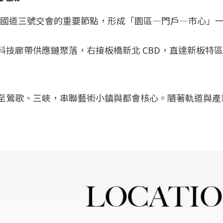
5、國道三號交會的重要節點，形成「園區—門戶—市心」
科技廊帶供應鏈聚落，右接板橋新北 CBD，直達新板特
至鶯歌、三峽，串聯藝術小鎮與都會核心。隨著軌道與產