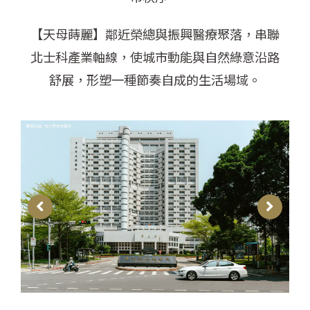
【天母蒔麗】鄰近榮總與振興醫療聚落，串聯
北士科產業軸線，使城市動能與自然綠意沿路
舒展，
形塑一種節奏自成的生活場域。