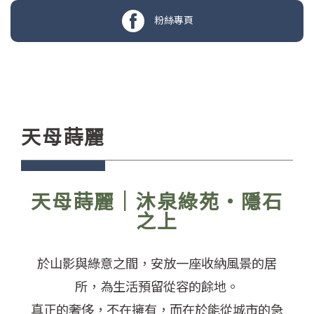
粉絲專頁
天母蒔麗
天母蒔麗｜沐泉綠苑・隱石
之上
於山影與綠意之間，安放一座收納風景的居
所，為生活預留從容的餘地。
真正的奢侈，不在擁有，而在於能從城市的急