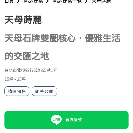
首頁
熱銷建案
熱銷建案一覽
天母蒔麗
天母蒔麗
天母石牌雙圈核心．優雅生活
的交匯之地
台北市北投區行義路55巷1弄
15坪
-
25坪
精選預售
即將公開
官方帳號