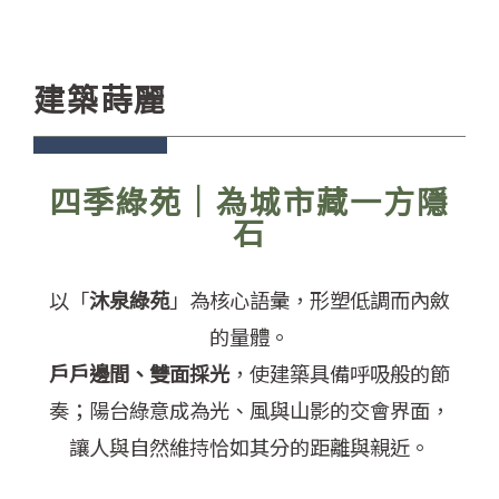
建築蒔麗
四季綠苑｜為城市藏一方隱
石
以「
沐泉綠苑
」為核心語彙，形塑低調而內斂
的量體。
戶戶邊間、雙面採光
，使建築具備呼吸般的節
奏；陽台綠意成為光、風與山影的交會界面，
讓人與自然
維持恰如其分的距離與親近。