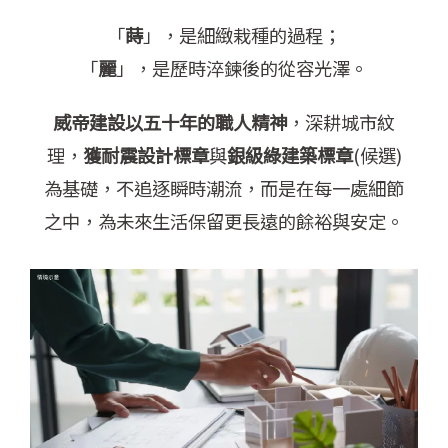
「
蒔
」，是細緻栽種的過程；
「
麗
」，是歷時淬鍊後的從容光澤。
威帝建設以五十年的職人精神
，深耕城市紋
理，
獲耐震設計標章
與
銀級綠建築標章
(候選)
為基礎，不追逐瞬時潮流，而是在每一處細節
之中，為未來生活保留更長遠的餘裕與安定。