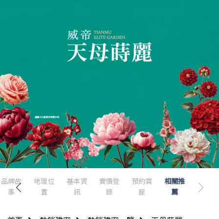
品牌故
地理位
基本資
實價登
預約賞
相關推
事
置
訊
錄
屋
薦