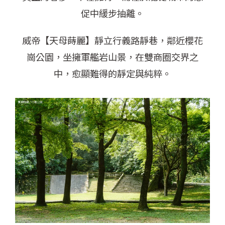
促中緩步抽離。
威帝【天母蒔麗】靜立行義路靜巷，鄰近櫻花
崗公園，坐擁軍艦岩山景，在雙商圈交界之
中，
愈顯難得的靜定與純粹。