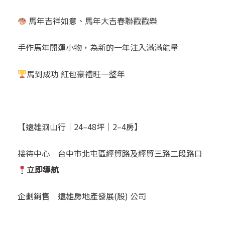
馬年吉祥如意、馬年大吉春聯戳戳樂
手作馬年開運小物，為新的一年注入滿滿能量
馬到成功 紅包豪禮旺一整年
【遠雄洄山行｜24–48坪｜2–4房】
接待中心｜
台中市北屯區經貿路及經貿三路二段路口
立即導航
企劃銷售｜遠雄房地產發展(股) 公司