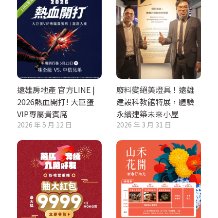
遠雄房地產 官方LINE |
廢料變絕美燈具！遠雄
2026熱血開打! 大巨蛋
建設科教館特展，體驗
VIP專屬貴賓席
永續建築未來小屋
2026 年 5 月 12 日
2026 年 3 月 31 日