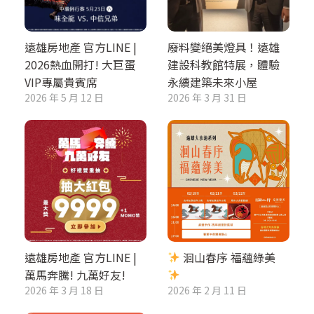
遠雄房地產 官方LINE |
廢料變絕美燈具！遠雄
2026熱血開打! 大巨蛋
建設科教館特展，體驗
VIP專屬貴賓席
永續建築未來小屋
2026 年 5 月 12 日
2026 年 3 月 31 日
遠雄房地產 官方LINE |
洄山春序 福蘊綠美
萬馬奔騰! 九萬好友!
2026 年 3 月 18 日
2026 年 2 月 11 日