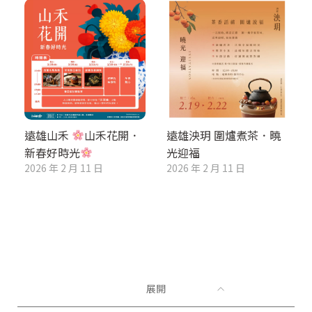
遠雄山禾
山禾花開．
遠雄泱玥 圍爐煮茶．曉
新春好時光
光迎福
2026 年 2 月 11 日
2026 年 2 月 11 日
展開