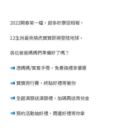
2022開春第一檔，超多好康逗相報，
12生肖最兇萌虎寶寶即將登陸地球，
各位爸爸媽媽們準備好了嗎？
憑媽媽/寳寳手冊，免費換禮享優惠
寶寶爬行賽，終點好禮等著你
全館滿額送滿額禮，加碼再送育兒金
預約活動抽好禮，周邊好禮等你拿