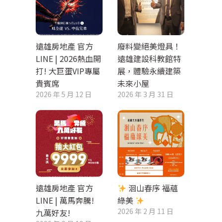
遠雄房地產 官方
廢料變絕美燈具！
LINE | 2026熱血開
遠雄建設科教館特
打! 大巨蛋VIP專屬
展，體驗永續建築
貴賓席
未來小屋
2026 年 5 月 12 日
2026 年 3 月 31 日
遠雄房地產 官方
洄山春序 福蘊
LINE | 萬馬奔騰!
綠美
2026 年 2 月 11 日
九萬好友!