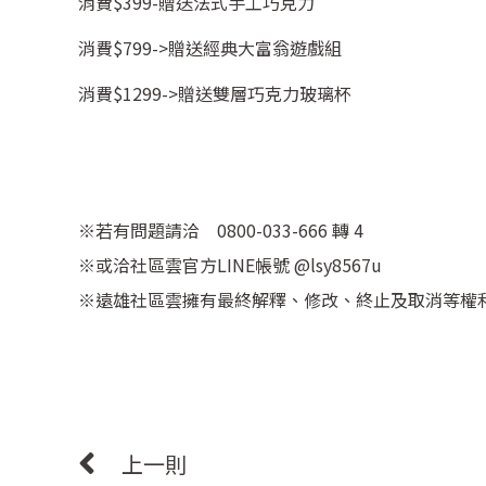
消費$399-贈送法式手工巧克力
消費$799->贈送經典大富翁遊戲組
消費$1299->贈送雙層巧克力玻璃杯
※若有問題請洽 0800-033-666 轉 4
※或洽社區雲官方LINE帳號
@lsy8567u
※遠雄社區雲擁有最終解釋、修改、終止及取消等權
上一則