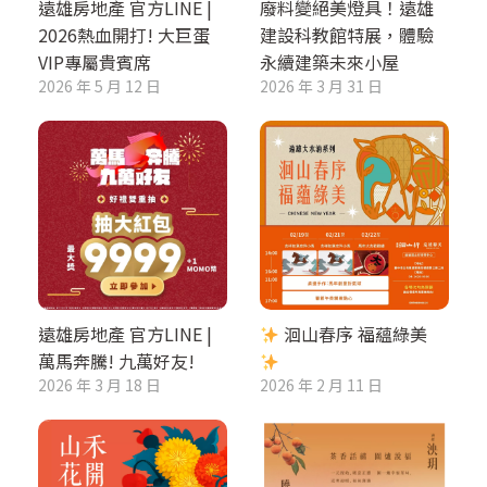
遠雄房地產 官方LINE |
廢料變絕美燈具！遠雄
2026熱血開打! 大巨蛋
建設科教館特展，體驗
VIP專屬貴賓席
永續建築未來小屋
2026 年 5 月 12 日
2026 年 3 月 31 日
遠雄房地產 官方LINE |
洄山春序 福蘊綠美
萬馬奔騰! 九萬好友!
2026 年 3 月 18 日
2026 年 2 月 11 日