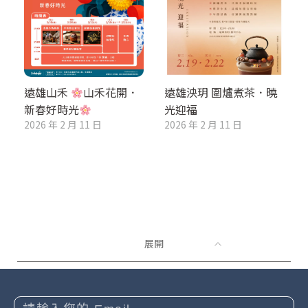
遠雄山禾
山禾花開．
遠雄泱玥 圍爐煮茶．曉
新春好時光
光迎福
2026 年 2 月 11 日
2026 年 2 月 11 日
展開