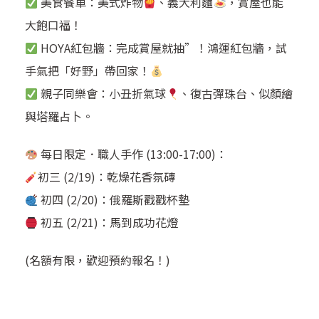
美食餐車：美式炸物
、義大利麵
，賞屋也能
大飽口福！
HOYA紅包牆：完成賞屋就抽”！鴻運紅包牆，試
手氣把「好野」帶回家！
親子同樂會：小丑折氣球
、復古彈珠台、似顏繪
與塔羅占卜。
每日限定．職人手作 (13:00-17:00)：
初三 (2/19)：乾燥花香氛磚
初四 (2/20)：俄羅斯戳戳杯墊
初五 (2/21)：馬到成功花燈
(名額有限，歡迎預約報名！)