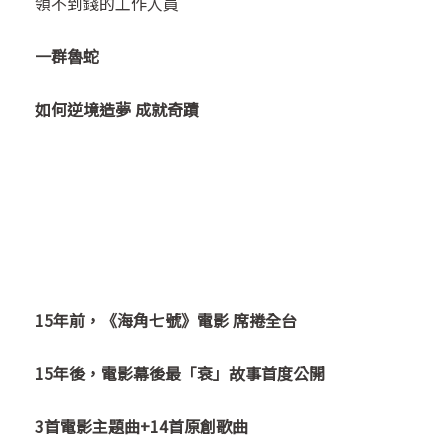
領不到錢的工作人員
一群魯蛇
如何逆境造夢 成就奇蹟
15
年前，《海角七號》電影 席捲全台
15
年後，電影幕後最「衰」故事首度公開
3
首電影主題曲+14首原創歌曲