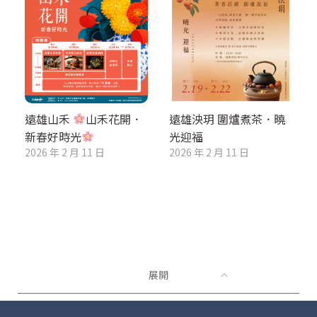
遠雄山禾
山禾花開．
遠雄泱玥 圍爐煮茶．曉
新春好時光
光迎福
2026 年 2 月 11 日
2026 年 2 月 11 日
展開