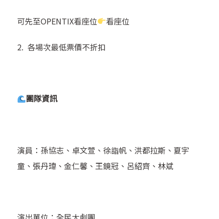
可先至OPENTIX看座位
看座位
2. 各場次最低票價不折扣
團隊資訊
演員：孫協志、卓文萱、徐詣帆、洪都拉斯、夏宇
童、張丹瑋、金仁馨、王鏡冠、呂紹齊、林斌
演出單位：全民大劇團