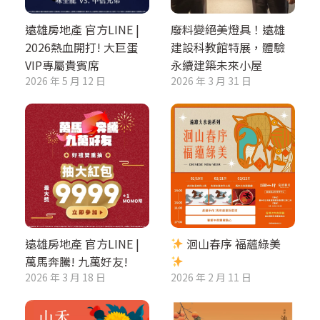
遠雄房地產 官方LINE |
廢料變絕美燈具！遠雄
2026熱血開打! 大巨蛋
建設科教館特展，體驗
VIP專屬貴賓席
永續建築未來小屋
2026 年 5 月 12 日
2026 年 3 月 31 日
遠雄房地產 官方LINE |
洄山春序 福蘊綠美
萬馬奔騰! 九萬好友!
2026 年 3 月 18 日
2026 年 2 月 11 日