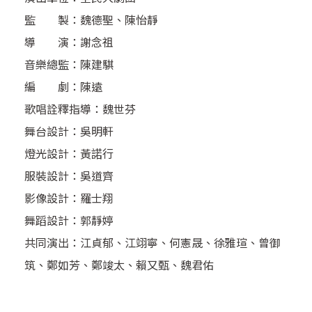
監 製：魏德聖、陳怡靜
導 演：謝念祖
音樂總監：陳建騏
編 劇：陳遠
歌唱詮釋指導：魏世芬
舞台設計：吳明軒
燈光設計：黃諾行
服裝設計：吳道齊
影像設計：羅士翔
舞蹈設計：郭靜婷
共同演出：江貞郁、江翊寧、何憲晟、徐雅瑄、曾御
筑、鄭如芳、鄭竣太、賴又甄、魏君佑