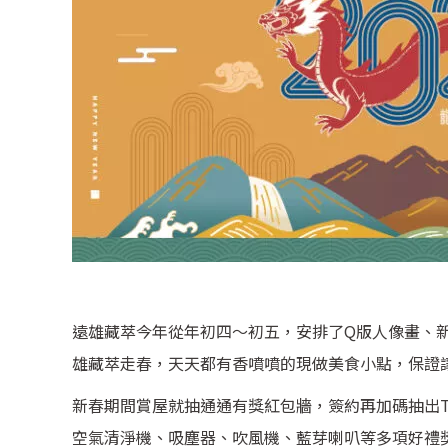
遠雄藏萃今年從年初四～初五，安排了Q版人像畫、新
雄藏萃走春，天天都有香噴噴的現做美食小點，保證
新春期間賞屋就抽通通有獎紅包牆，簽約再加碼抽出Tokuyo M
空氣清淨機、吸塵器、吹風機、藍芽喇叭等多項好禮獎