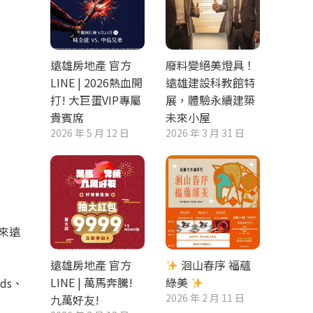
遠雄房地產 官方
廢料變絕美燈具！
LINE | 2026熱血開
遠雄建設科教館特
打! 大巨蛋VIP專屬
展，體驗永續建築
貴賓席
未來小屋
2026 年 5 月 12 日
2026 年 3 月 31 日
來遠
遠雄房地產 官方
洄山春序 福蘊
LINE | 萬馬奔騰!
綠美
ds、
2026 年 2 月 11 日
九萬好友!