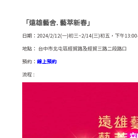
「
遠雄藝舍
.
藝萃新春
」
日期
：2024/2/12
(一)初三
~2/14
(三)初五，下午1
3:00
地點：
台中市北屯區經貿路及經貿三路二段路口
預約
：
線上預約
流程 :