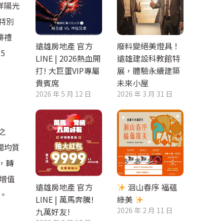
徉陽光
特別
啡禮
遠雄房地產 官方
廢料變絕美燈具！
15
LINE | 2026熱血開
遠雄建設科教館特
打! 大巨蛋VIP專屬
展，體驗永續建築
貴賓席
未來小屋
2026 年 5 月 12 日
2026 年 3 月 31 日
之
闊均質
，轉
增值
遠雄房地產 官方
洄山春序 福蘊
。
LINE | 萬馬奔騰!
綠美
2026 年 2 月 11 日
九萬好友!