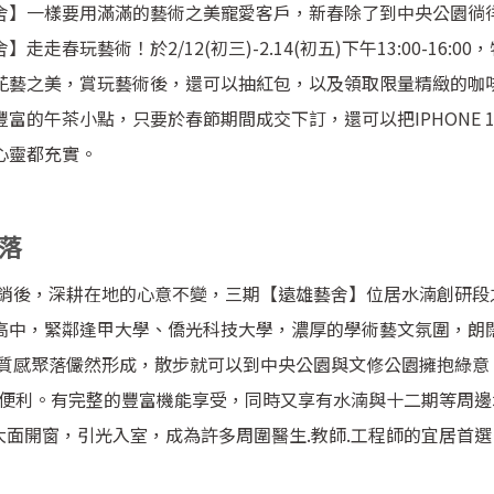
舍】一樣要用滿滿的藝術之美寵愛客戶，新春除了到中央公園徜
舍】走走春玩藝術！於
2/12(
初三
)-2.14(
初五)下午1
3:00-16:00
，
花藝之美，賞玩藝術後，還可以抽紅包，以及領取限量精緻的咖
豐富的午茶小點，只要於春節期間成交下訂，還可以把
IPHONE 
心靈都充實。
落
完銷後，深耕在地的心意不變，三期【遠雄藝舍】位居水湳創研段
高中，緊鄰逢甲大學、僑光科技大學，濃厚的學術藝文氛圍，朗
的質感聚落儼然形成，散步就可以到中央公園與文修公園擁抱綠意
超便利。有完整的豐富機能享受，同時又享有水湳與十二期等周邊
大面開窗，引光入室，成為許多周圍醫生.教師.工程師的宜居首選