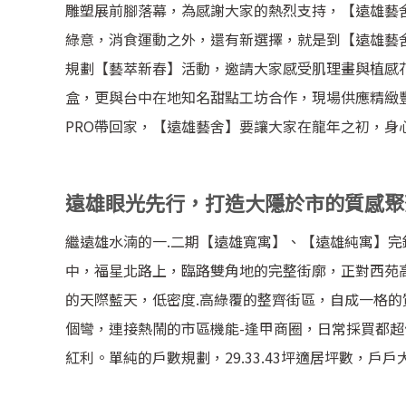
雕塑展前腳落幕，為感謝大家的熱烈支持，【遠雄藝
綠意，消食運動之外，還有新選擇，就是到【遠雄藝
規劃【藝萃新春】活動，邀請大家感受肌理畫與植感
盒，更與台中在地知名甜點工坊合作，現場供應精緻
PRO
帶回家，【遠雄藝舍】要讓大家在龍年之初，身
遠雄眼光先行，打造大隱於市的質感聚
繼遠雄水湳的一.二期【遠雄寬寓】、【遠雄純寓】
中，福星北路上，臨路雙角地的完整街廓，正對西苑
的天際藍天，低密度.高綠覆的整齊街區，自成一格
個彎，連接熱鬧的市區機能-逢甲商圈，日常採買都
紅利。單純的戶數規劃，2
9.33.43
坪適居坪數，戶戶