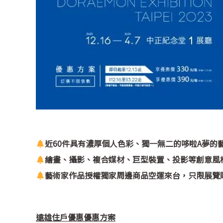
近60件具有濃厚個人色彩、獨一無二的哆啦A夢的
繪畫、攝影、複合媒材、巨型裝置、投影等創意風
藝術家作品授權獨家周邊商品空運來台，只限展覽
遠雄住戶優惠
優惠方案