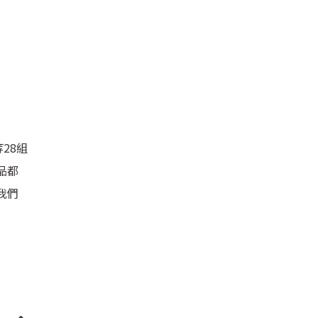
28組
品都
我們