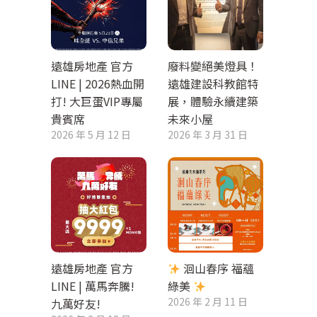
遠雄房地產 官方
廢料變絕美燈具！
LINE | 2026熱血開
遠雄建設科教館特
打! 大巨蛋VIP專屬
展，體驗永續建築
貴賓席
未來小屋
2026 年 5 月 12 日
2026 年 3 月 31 日
遠雄房地產 官方
洄山春序 福蘊
LINE | 萬馬奔騰!
綠美
2026 年 2 月 11 日
九萬好友!