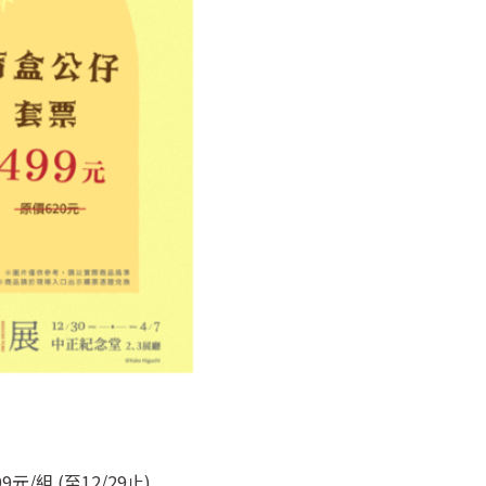
/組 (至12/29止)