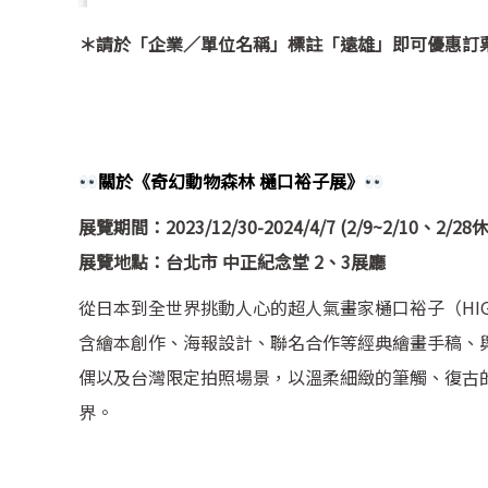
＊請於「企業／單位名稱」標註「遠雄」即可優惠訂
關於
《奇幻動物森林 樋口裕子展》
展覽期間：2023/12/30-2024/4/7 (2/9~2/10、2/28
展覽地點：台北市 中正紀念堂 2、3展廳
從日本到全世界挑動人心的超人氣畫家樋口裕子（HIGU
含繪本創作、海報設計、聯名合作等經典繪畫手稿、
偶以及台灣限定拍照場景，以溫柔細緻的筆觸、復古
界。