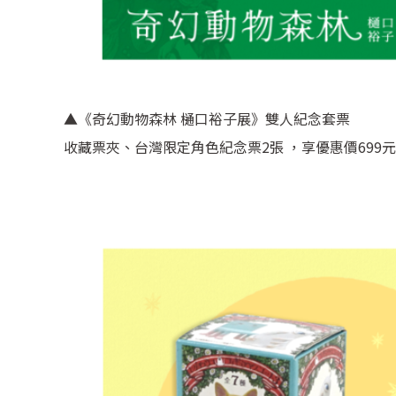
▲《奇幻動物森林 樋口裕子展》雙人紀念套票
收藏票夾、台灣限定角色紀念票2張 ，享優惠價699元/組 