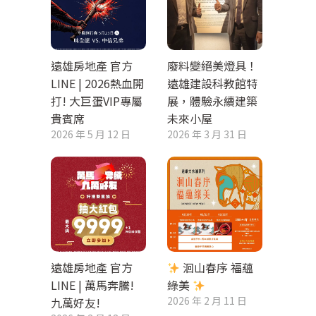
遠雄房地產 官方
廢料變絕美燈具！
LINE | 2026熱血開
遠雄建設科教館特
打! 大巨蛋VIP專屬
展，體驗永續建築
貴賓席
未來小屋
2026 年 5 月 12 日
2026 年 3 月 31 日
遠雄房地產 官方
洄山春序 福蘊
LINE | 萬馬奔騰!
綠美
2026 年 2 月 11 日
九萬好友!