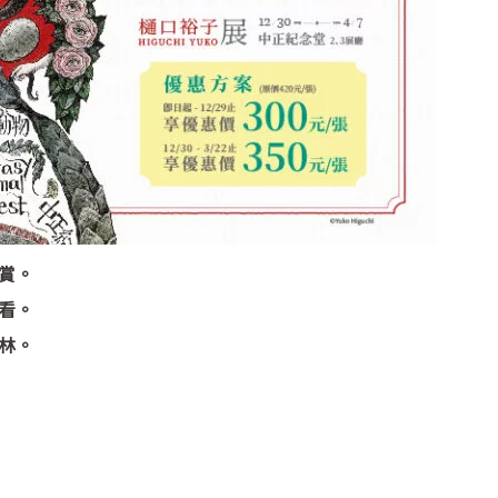
賞。
看。
林。