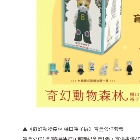
▲《奇幻動物森林 樋口裕子展》盲盒公仔套票
盲盒公仔1盒(隨機抽選)+實體紀念票1張，享優惠價499元