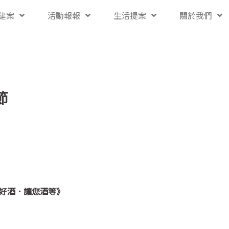
建案
活動報報
生活提案
關於我們
節
界好酒．讓您酒等》