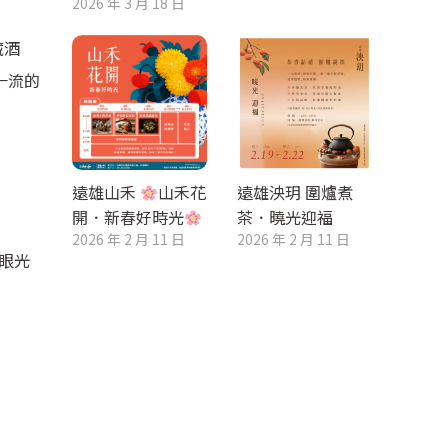
2026 年 3 月 18 日
藏酒
一流的
遠雄山禾
山禾花
遠雄泱玥 圍爐煮
開．新春好時光
茶．曉光迎福
2026 年 2 月 11 日
2026 年 2 月 11 日
耀眼光