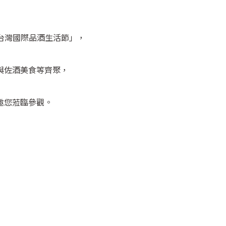
LF台灣國際品酒生活節」，
與佐酒美食等齊聚，
邀您蒞臨參觀。