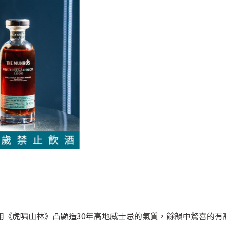
用《虎嘯山林》凸顯造30年高地威士忌的氣質，餘韻中驚喜的有