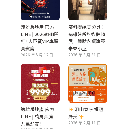
遠雄房地產 官方
廢料變絕美燈具！
LINE | 2026熱血開
遠雄建設科教館特
打! 大巨蛋VIP專屬
展，體驗永續建築
貴賓席
未來小屋
2026 年 5 月 12 日
2026 年 3 月 31 日
遠雄房地產 官方
洄山春序 福蘊
LINE | 萬馬奔騰!
綠美
2026 年 2 月 11 日
九萬好友!