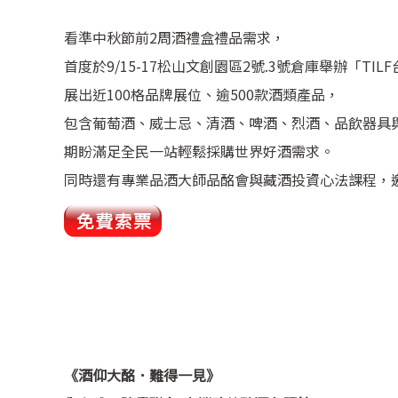
看準中秋節前2周酒禮盒禮品需求，
首度於9/15-17松山文創園區2號.3號倉庫舉辦「TI
展出近100格品牌展位、逾500款酒類產品，
包含葡萄酒、威士忌、清酒、啤酒、烈酒、品飲器具
期盼滿足全民一站輕鬆採購世界好酒需求。
同時還有專業品酒大師品酩會與藏酒投資心法課程，
《酒仰大酩．難得一見》