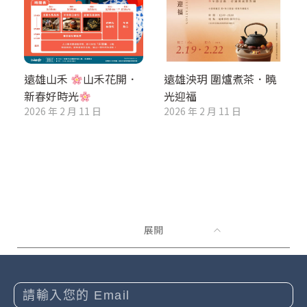
遠雄山禾
山禾花開．
遠雄泱玥 圍爐煮茶．曉
新春好時光
光迎福
2026 年 2 月 11 日
2026 年 2 月 11 日
展開