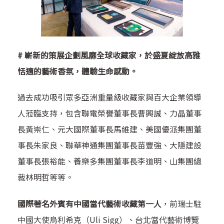
#
嶄新的策展企劃風靡全球收藏家，於盛夏綻放高雅
恬適的藝術香氛，體驗生命感動。
過去成功吸引眾多亞洲重量級收藏家與百大企業領導
人蒞臨支持，包含聯電榮譽董事長曹興誠、力晶董事
長黃崇仁、元大國際董事長馬維建、美國優派集團董
事長朱家良、聯華神通集團董事長苗豐強、大隱建設
董事長張裕能、養樂多集團董事長李道明、山集團總
裁林明哲等等。
國際著名外賓有中國當代藝術收藏第一人
，前瑞士駐
中國大使烏利希克（Uli Sigg）、台北當代藝術博覽