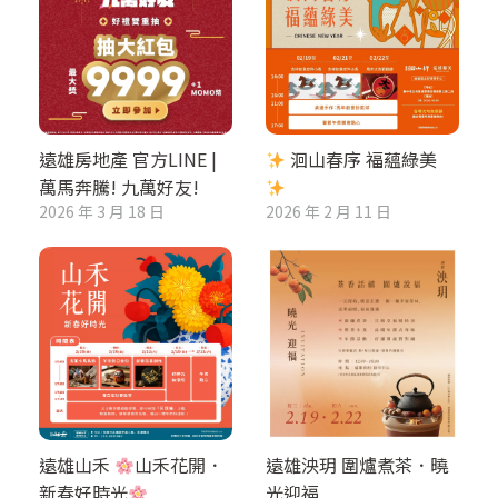
遠雄房地產 官方LINE |
洄山春序 福蘊綠美
萬馬奔騰! 九萬好友!
2026 年 3 月 18 日
2026 年 2 月 11 日
遠雄山禾
山禾花開．
遠雄泱玥 圍爐煮茶．曉
新春好時光
光迎福