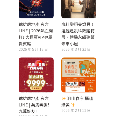
遠雄房地產 官方
廢料變絕美燈具！
LINE | 2026熱血開
遠雄建設科教館特
打! 大巨蛋VIP專屬
展，體驗永續建築
貴賓席
未來小屋
2026 年 5 月 12 日
2026 年 3 月 31 日
遠雄房地產 官方
洄山春序 福蘊
LINE | 萬馬奔騰!
綠美
2026 年 2 月 11 日
九萬好友!