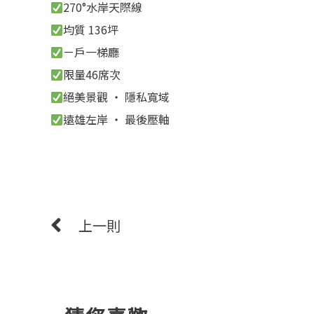
270°水岸天際線
均質 136坪
ㄧ戶一梯廳
限量46席次
絕美景觀 ‧ 隱私寬域
遠雄左岸 ‧ 最後壓軸
上一則