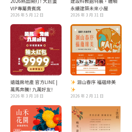
2026熱血開打! 大巨蛋
建設科教館特展，體驗
VIP專屬貴賓席
永續建築未來小屋
2026 年 5 月 12 日
2026 年 3 月 31 日
遠雄房地產 官方LINE |
洄山春序 福蘊綠美
萬馬奔騰! 九萬好友!
2026 年 3 月 18 日
2026 年 2 月 11 日