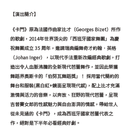
【演出簡介】
《卡門》原為法國作曲家比才（Georges Bizet）所作
的歌劇，2014年世界頂尖的「西班牙國家舞團」為慶
祝舞團成立 35 周年，邀請瑞典編舞奇才約翰．英格
（Johan Inger），以現代手法重新改編經典歌劇，打
造出令人血脈沸騰的全新現代芭蕾舞作，並因此榮獲
舞蹈界奧斯卡的「伯努瓦舞蹈獎」！ 採用當代簡約的
舞台和服裝(黑白紅+鏡面呈現現代感)，配上比才充滿
激情與活力的音樂，以奔放、狂野的現代芭蕾，呈現
吉普賽女郎的性感魅力與自由澎湃的情感，帶給世人
從未見過的《卡門》，成為西班牙國家芭蕾代表之
作，絕對是下半年必看經典好劇。