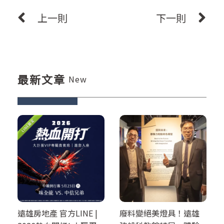
上一則
下一則
最新文章
New
遠雄房地產 官方LINE |
廢料變絕美燈具！遠雄