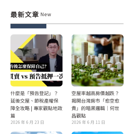
最新文章
New
什麼是「預告登記」？
空屋率越高房價越跌？
延後交屋、節稅產權保
揭開台灣房市「愈空愈
障全攻略 | 專家觀點地政
貴」的暗黑邏輯｜何世
篇
昌觀點
2026 年 6 月 23 日
2026 年 6 月 11 日