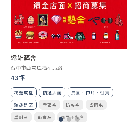
遠雄藝舍
台中市西屯區福星北路
4
43坪
精選成屋
精選店面
買賣、仲介、租賃
熱銷建案
學區宅
防疫宅
公園宅
重劃區
都會區
商用不動產