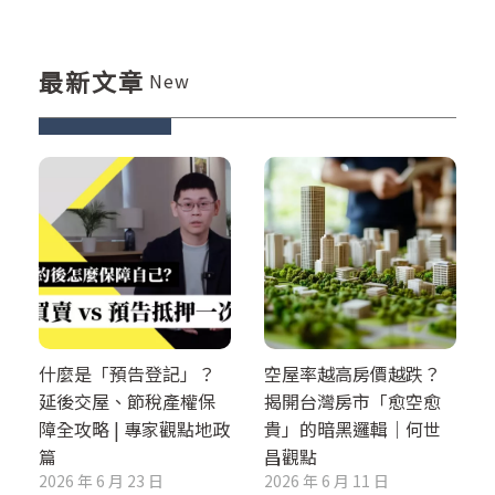
最新文章
New
什麼是「預告登記」？
空屋率越高房價越跌？
延後交屋、節稅產權保
揭開台灣房市「愈空愈
障全攻略 | 專家觀點地政
貴」的暗黑邏輯｜何世
篇
昌觀點
2026 年 6 月 23 日
2026 年 6 月 11 日