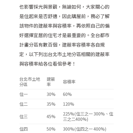
也影響採光與景觀，無論如何，大家關心的
是住起來是否舒適，因此購屋前，務必了解
該物件的建蔽率與容積率，再依照自己的偏
好選擇宜居的住宅才是最重要的。全台都市
計畫分區有數百個，建蔽率容積率各自規
定，以下列出台北市土地分區相關的建蔽率
與容積率給各位看倌參考！
台北市土地
建蔽
容積率
分區
率
住一
30%
60%
住二
35%
120%
225%(住三之一 300%、住
住三
45%
三之二400%)
住四
50%
300%(住四之一 400%)