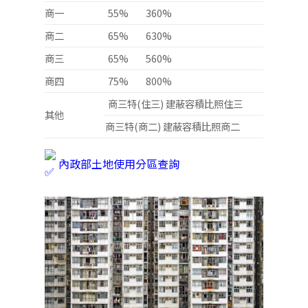
商一
55%
360%
商二
65%
630%
商三
65%
560%
商四
75%
800%
商三特(住三) 建蔽容積比照住三
其他
商三特(商二) 建蔽容積比照商二
內政部土地使用分區查詢