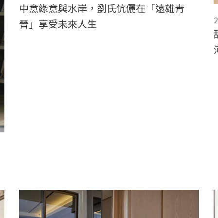
中意綠意與水岸，劉氏伉儷在「遠雄青
2
晉」享受未來人生