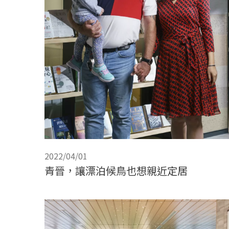
2022/04/01
青晉，讓漂泊候鳥也想親近定居