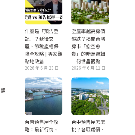
什麼是「預告登
空屋率越高房價
記」？延後交
越跌？揭開台灣
屋、節稅產權保
房市「愈空愈
障全攻略 | 專家觀
貴」的暗黑邏輯
點地政篇
｜何世昌觀點
2026 年 6 月 23 日
2026 年 6 月 11 日
差額
台南預售屋全攻
台中預售屋怎麼
略：最新行情、
挑？各區房價、