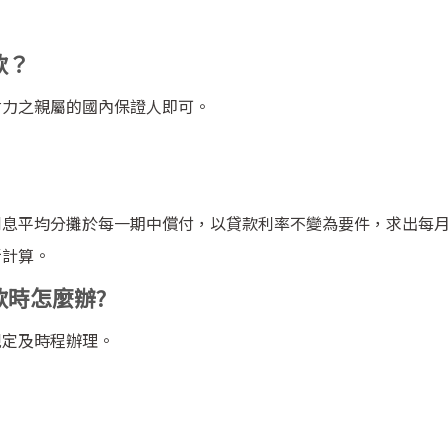
款？
財力之親屬的國內保證人即可。
利息平均分攤於每一期中償付，以貸款利率不變為要件，求出每
新計算。
時怎麼辦?
規定及時程辦理。