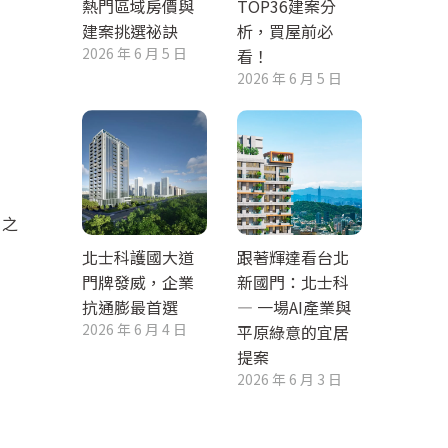
熱門區域房價與
TOP36建案分
建案挑選祕訣
析，買屋前必
2026 年 6 月 5 日
看！
2026 年 6 月 5 日
月之
北士科護國大道
跟著輝達看台北
門牌發威，企業
新國門：北士科
抗通膨最首選
— 一場AI產業與
2026 年 6 月 4 日
平原綠意的宜居
提案
2026 年 6 月 3 日