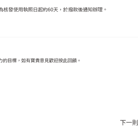
為核發使用執照日起約60天，於撥款後通知辦理。
力的目標，如有寶貴意見歡迎
按此回饋
。
下一