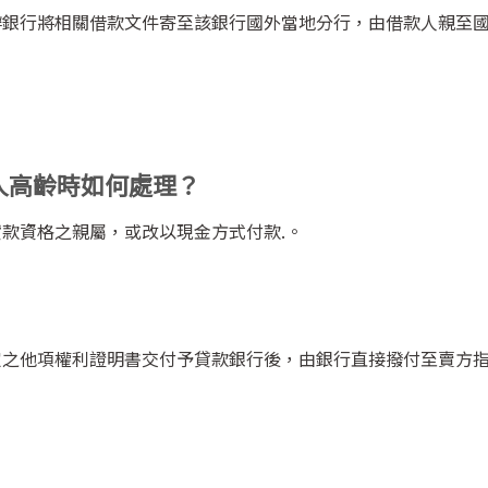
辦銀行將相關借款文件寄至該銀行國外當地分行，由借款人親至
。
人高齡時如何處理？
款資格之親屬，或改以現金方式付款.。
定之他項權利證明書交付予貸款銀行後，由銀行直接撥付至賣方