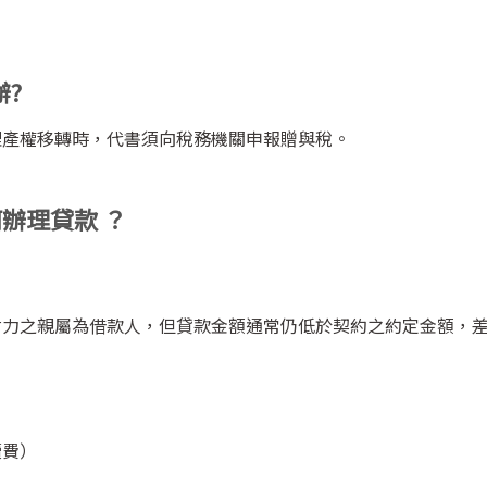
辦
?
理產權移轉時，代書須向稅務機關申報贈與稅。
何辦理貸款
？
財力之親屬為借款人，但貸款金額通常仍低於契約之約定金額，
續費）