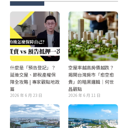
什麼是「預告登記」？
空屋率越高房價越跌？
延後交屋、節稅產權保
揭開台灣房市「愈空愈
障全攻略 | 專家觀點地政
貴」的暗黑邏輯｜何世
篇
昌觀點
2026 年 6 月 23 日
2026 年 6 月 11 日