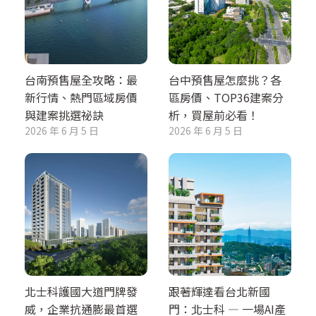
台南預售屋全攻略：最
台中預售屋怎麼挑？各
新行情、熱門區域房價
區房價、TOP36建案分
與建案挑選祕訣
析，買屋前必看！
2026 年 6 月 5 日
2026 年 6 月 5 日
北士科護國大道門牌發
跟著輝達看台北新國
威，企業抗通膨最首選
門：北士科 — 一場AI產